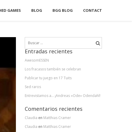
HED GAMES
BLOG
BGG BLOG
CONTACT
Buscar:
Entradas recientes
AwesomESSEN
Los fracasos también se celebran
Publicar tu juego en 17 Tuits
Sed raros
Entrevistamos a… ¡Andreas «Ode» Odendahl!
Comentarios recientes
Claudia
en
Matthias Cramer
Claudia
en
Matthias Cramer