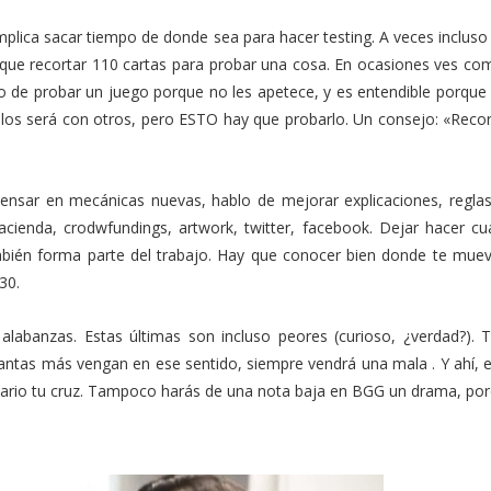
plica sacar tiempo de donde sea para hacer testing. A veces incluso
 que recortar 110 cartas para probar una cosa. En ocasiones ves co
so de probar un juego porque no les apetece, y es entendible porque
 ellos será con otros, pero ESTO hay que probarlo. Un consejo: «Recor
ensar en mecánicas nuevas, hablo de mejorar explicaciones, reglas
 hacienda, crodwfundings, artwork, twitter, facebook. Dejar hacer c
mbién forma parte del trabajo. Hay que conocer bien donde te muev
30.
as alabanzas. Estas últimas son incluso peores (curioso, ¿verdad?).
antas más vengan en ese sentido, siempre vendrá una mala . Y ahí, 
ntario tu cruz. Tampoco harás de una nota baja en BGG un drama, po