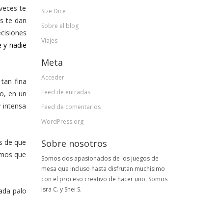
veces te
Size Dice
s te dan
Sobre el blog
ecisiones
Viajes
e y nadie
Meta
Acceder
tan fina
Feed de entradas
o, en un
 intensa
Feed de comentarios
WordPress.org
Sobre nosotros
os de que
cimos que
Somos dos apasionados de los juegos de
mesa que incluso hasta disfrutan muchísimo
con el proceso creativo de hacer uno. Somos
Isra C. y Shei S.
ada palo