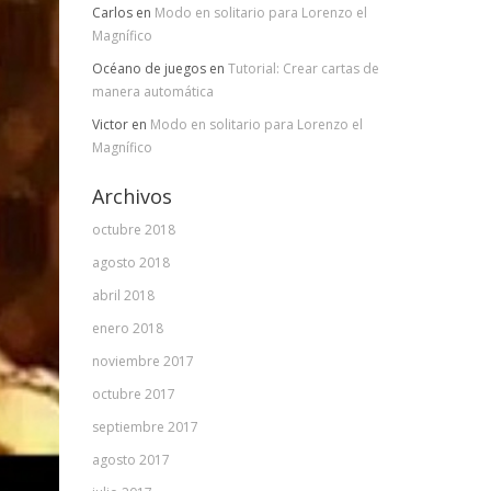
Carlos
en
Modo en solitario para Lorenzo el
Magnífico
Océano de juegos
en
Tutorial: Crear cartas de
manera automática
Victor
en
Modo en solitario para Lorenzo el
Magnífico
Archivos
octubre 2018
agosto 2018
abril 2018
enero 2018
noviembre 2017
octubre 2017
septiembre 2017
agosto 2017