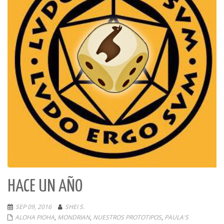
HACE UN AÑO
SEP 09, 2016
SHEI S.
ALOHA PIOHA
,
MONDRIAN
,
NUESTROS PROTOTIPOS
,
PAULA'S