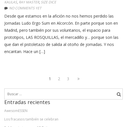
KAULAS
,
RAY MASTER
,
SIZE DICE
NO COMMENTS YET
Desde que estamos en la afición no nos hemos perdido las
Jornadas Ludo Ergo Sum en Alcorcón. En parte porque son en
Madrid, pero también por sus voluntarios, el espacio para
prototipos, LAS ROSQUILLAS, el mercadillo y… porque son las
que dan el pistoletazo de salida al otoño de jornadas. Y nos
encantan. Hace un […]
Paginación
Page
Page
Page
Next
1
2
3
de
page
Buscar:
entradas
Entradas recientes
AwesomESSEN
Los fracasos también se celebran