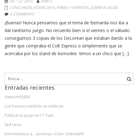
OCT 22, 2015
ISRA C.
CONCURSOS
,
ESSEN 2015
,
FERIAS Y EVENTOS
,
SOBRE EL BLOG
2 COMMENTS
¡Buenas! Nunca pensamos que el tema de Bernarda nos iba a
dar tantísimo juego. No recuerdo bien si el viernes o el sábado
conseguimos 3 copias de los DeLorean que estaban dando a la
gente que compraba el Colt Express o simplemente que se
acercaba por los stand de Asmodee. Vimos a un chico que […]
Buscar:
Entradas recientes
AwesomESSEN
Los fracasos también se celebran
Publicar tu juego en 17 Tuits
Sed raros
Entrevistamos a… ¡Andreas «Ode» Odendahl!