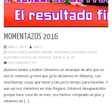
MOMENTAZOS 2016
ABR 27, 2016
ISRA C.
ALOHA PIOHA
,
MARBLE EMPIRE
,
MONDRIAN
,
NUESTRAS COSAS
,
NUESTROS JUEGOS
,
RAY MASTER
,
SOBRE EL BLOG
NO COMMENTS YET
¡Buenos tardes a todos! Llevamos un arranque de año que no
nos lo creemos (y mira que ya lo decíamos en febrero), con
muchísimas cosas que hacer y tan poco tiempo para hacerlas. Y
aun así nos metemos en más fregaos. Estamos desaparecidos
porque hace cosa de un mes, nos hemos comprado un piso y
estamos en […]