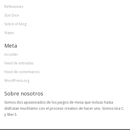
Reflexiones
Size Dice
Sobre el blog
Viajes
Meta
Acceder
Feed de entradas
Feed de comentarios
WordPress.org
Sobre nosotros
Somos dos apasionados de los juegos de mesa que incluso hasta
disfrutan muchísimo con el proceso creativo de hacer uno. Somos Isra C.
y Shei S.