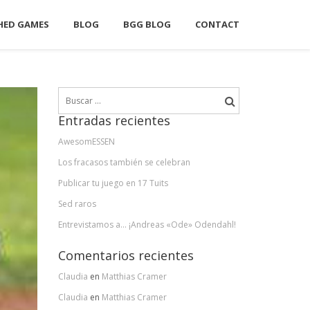
HED GAMES
BLOG
BGG BLOG
CONTACT
Buscar:
Entradas recientes
AwesomESSEN
Los fracasos también se celebran
Publicar tu juego en 17 Tuits
Sed raros
Entrevistamos a… ¡Andreas «Ode» Odendahl!
Comentarios recientes
Claudia
en
Matthias Cramer
Claudia
en
Matthias Cramer