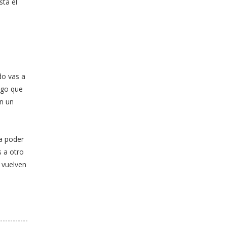
sta el
do vas a
ego que
en un
a poder
 a otro
i vuelven