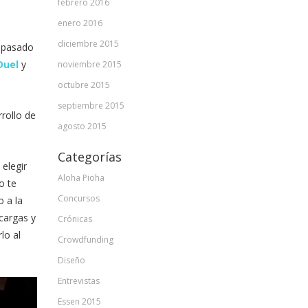
febrero 2016
enero 2016
diciembre 2015
n pasado
Duel
y
noviembre 2015
octubre 2015
septiembre 2015
rollo de
agosto 2015
Categorías
 elegir
Aloha Pioha
o te
Concursos
 a la
cargas y
Crónicas
lo al
Crowdfunding
Diseño
Entrevistas
Essen 2015