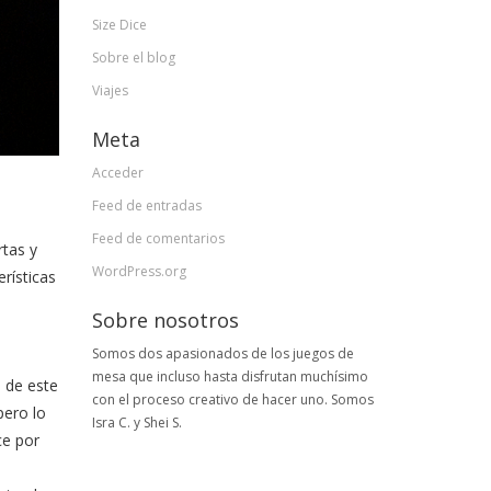
Size Dice
Sobre el blog
Viajes
Meta
Acceder
Feed de entradas
Feed de comentarios
tas y
WordPress.org
rísticas
Sobre nosotros
Somos dos apasionados de los juegos de
mesa que incluso hasta disfrutan muchísimo
o de este
con el proceso creativo de hacer uno. Somos
pero lo
Isra C. y Shei S.
ce por