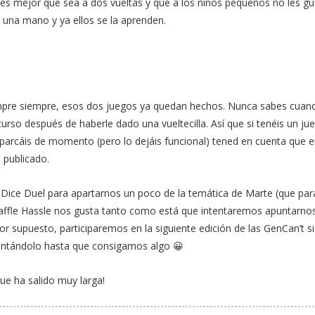
es mejor que sea a dos vueltas y que a los niños pequeños no les gu
s una mano y ya ellos se la aprenden.
empre siempre, esos dos juegos ya quedan hechos. Nunca sabes cuan
curso después de haberle dado una vueltecilla. Así que si tenéis un ju
aparcáis de momento (pero lo dejáis funcional) tened en cuenta que 
 publicado.
Dice Duel para apartarnos un poco de la temática de Marte (que par
affle Hassle nos gusta tanto como está que intentaremos apuntarnos
or supuesto, participaremos en la siguiente edición de las GenCan’t s
entándolo hasta que consigamos algo 😀
ue ha salido muy larga!