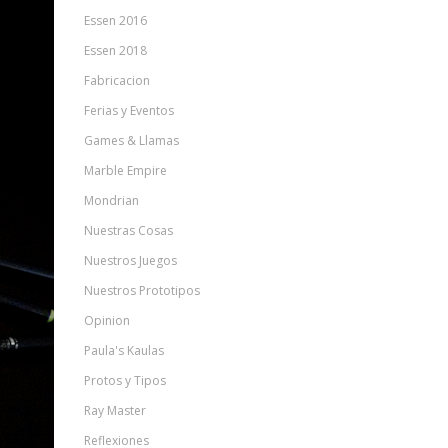
Essen 2016
Essen 2018
Fabricacion
Ferias y Eventos
Games & Llamas
Marble Empire
Mondrian
Nuestras Cosas
Nuestros Juegos
Nuestros Prototipos
Opinion
Paula's Kaulas
Protos y Tipos
Ray Master
Reflexiones