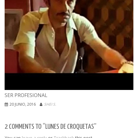
SER PROFESIONAL
20 JUNIO, 2016
SHEI S.
2 COMMENTS TO “LUNES DE CROQUETAS”
You can
leave a reply
or
Trackback
this post.