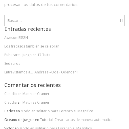
procesan los datos de tus comentarios.
Buscar:
Entradas recientes
AwesomESSEN
Los fracasos también se celebran
Publicar tu juego en 17 Tuits
Sed raros
Entrevistamos a… ¡Andreas «Ode» Odendahl!
Comentarios recientes
Claudia
en
Matthias Cramer
Claudia
en
Matthias Cramer
Carlos
en
Modo en solitario para Lorenzo el Magnífico
Océano de juegos
en
Tutorial: Crear cartas de manera automática
Victor
en
Modo en solitario para Lorenzo el Magnífico