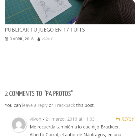
PUBLICAR TU JUEGO EN 17 TUITS
9 ABRIL, 2018
ISRA C.
2 COMMENTS TO “PA PROTOS”
You can
leave a reply
or
Trackback
this post.
vilvoh
-
21 marzo, 2016 at 11:03
REPLY
Me recuerda también a lo que dijo Brackder,
Alberto Corral, el autor de Náufragos, en una