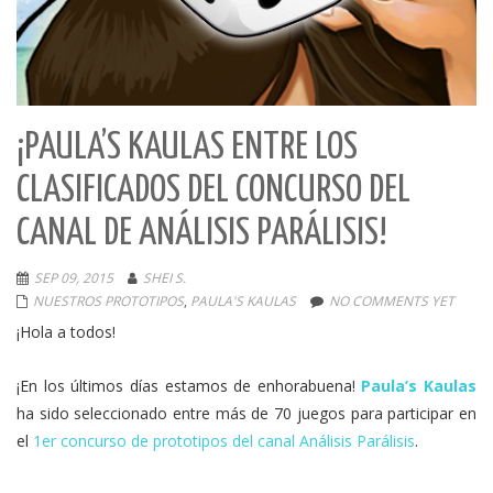
¡PAULA’S KAULAS ENTRE LOS
CLASIFICADOS DEL CONCURSO DEL
CANAL DE ANÁLISIS PARÁLISIS!
SEP 09, 2015
SHEI S.
NUESTROS PROTOTIPOS
,
PAULA'S KAULAS
NO COMMENTS YET
¡Hola a todos!
¡En los últimos días estamos de enhorabuena!
Paula’s Kaulas
ha sido seleccionado entre más de 70 juegos para participar en
el
1er concurso de prototipos del canal Análisis Parálisis
.