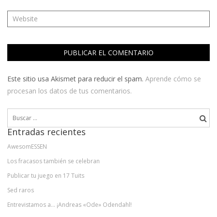
Este sitio usa Akismet para reducir el spam.
Aprende cómo se
procesan los datos de tus comentarios.
Buscar:
Entradas recientes
AwesomESSEN
Los fracasos también se celebran
Publicar tu juego en 17 Tuits
Sed raros
Entrevistamos a… ¡Andreas «Ode» Odendahl!