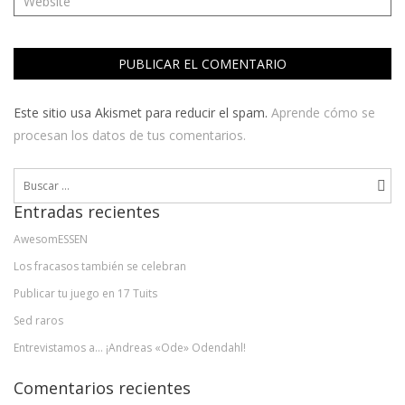
Este sitio usa Akismet para reducir el spam.
Aprende cómo se
procesan los datos de tus comentarios.
Buscar:
Entradas recientes
AwesomESSEN
Los fracasos también se celebran
Publicar tu juego en 17 Tuits
Sed raros
Entrevistamos a… ¡Andreas «Ode» Odendahl!
Comentarios recientes