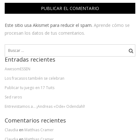
Este sitio usa Akismet para reducir el spam.
Aprende cómo se
procesan los datos de tus comentarios.
Buscar:
Entradas recientes
AwesomESSEN
Los fracasos también se celebran
Publicar tu juego en 17 Tuits
Sed raros
Entrevistamos a… ¡Andreas «Ode» Odendahl!
Comentarios recientes
Claudia
en
Matthias Cramer
Claudia
en
Matthias Cramer