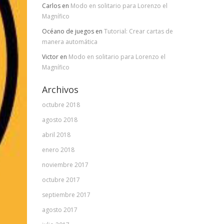
Carlos
en
Modo en solitario para Lorenzo el
Magnífico
Océano de juegos
en
Tutorial: Crear cartas de
manera automática
Victor
en
Modo en solitario para Lorenzo el
Magnífico
Archivos
octubre 2018
agosto 2018
abril 2018
enero 2018
noviembre 2017
octubre 2017
septiembre 2017
agosto 2017