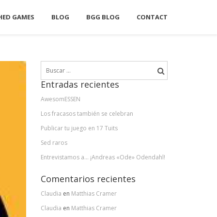
HED GAMES
BLOG
BGG BLOG
CONTACT
Buscar:
Entradas recientes
AwesomESSEN
Los fracasos también se celebran
Publicar tu juego en 17 Tuits
Sed raros
Entrevistamos a… ¡Andreas «Ode» Odendahl!
Comentarios recientes
Claudia
en
Matthias Cramer
Claudia
en
Matthias Cramer