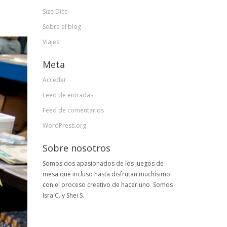
Size Dice
Sobre el blog
Viajes
Meta
Acceder
Feed de entradas
Feed de comentarios
WordPress.org
Sobre nosotros
Somos dos apasionados de los juegos de
mesa que incluso hasta disfrutan muchísimo
con el proceso creativo de hacer uno. Somos
Isra C. y Shei S.