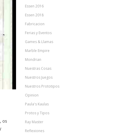
Essen 2016
Essen 2018
Fabricacion
Ferias y Eventos
Games & Llamas
Marble Empire
Mondrian
Nuestras Cosas
Nuestros Juegos
Nuestros Prototipos
Opinion
Paula's Kaulas
Protos y Tipos
, os
Ray Master
y
Reflexiones