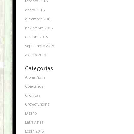
febrero 2016
enero 2016
diciembre 2015
noviembre 2015
octubre 2015
septiembre 2015
agosto 2015
Categorías
Aloha Pioha
Concursos
Crónicas
Crowdfunding
Diseño
Entrevistas
Essen 2015