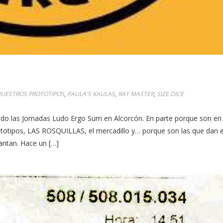
UESTROS PROTOTIPOS
,
PAULA'S KAULAS
,
RAY MASTER
,
SIZE DICE
do las Jornadas Ludo Ergo Sum en Alcorcón. En parte porque son en
rototipos, LAS ROSQUILLAS, el mercadillo y… porque son las que dan e
cantan. Hace un […]