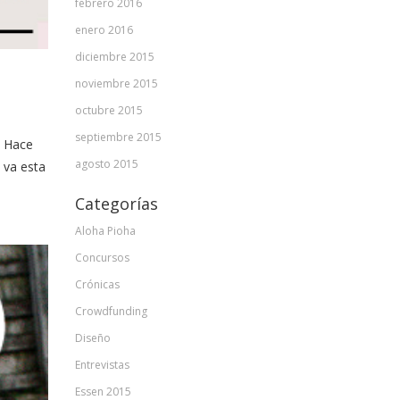
febrero 2016
enero 2016
diciembre 2015
noviembre 2015
octubre 2015
septiembre 2015
. Hace
agosto 2015
 va esta
Categorías
Aloha Pioha
Concursos
Crónicas
Crowdfunding
Diseño
Entrevistas
Essen 2015