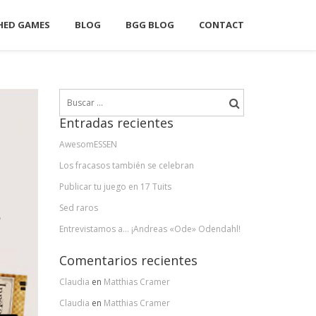
HED GAMES
BLOG
BGG BLOG
CONTACT
Buscar:
Entradas recientes
AwesomESSEN
Los fracasos también se celebran
Publicar tu juego en 17 Tuits
Sed raros
Entrevistamos a… ¡Andreas «Ode» Odendahl!
Comentarios recientes
Claudia
en
Matthias Cramer
Claudia
en
Matthias Cramer