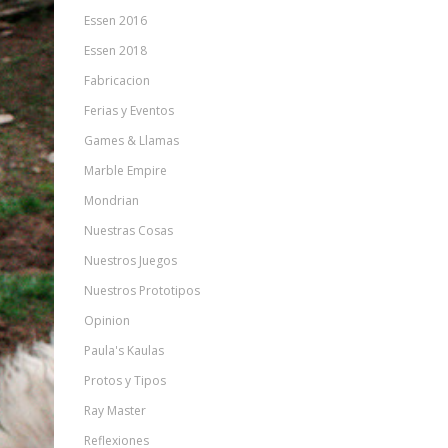
Essen 2016
Essen 2018
Fabricacion
Ferias y Eventos
Games & Llamas
Marble Empire
Mondrian
Nuestras Cosas
Nuestros Juegos
Nuestros Prototipos
Opinion
Paula's Kaulas
Protos y Tipos
Ray Master
Reflexiones